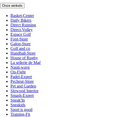
Onze winkels
Basket-Center
Daily Bikers
Direct Running
Direct-Volley
Espace Golf
Foot-Store
Galop-Store
Golf and co
Handball-Store
House of Rugby
La sellerie de Maé
Nauti-wave
On-Fight
Padel-Expert
Pecheur-Store
Pet and Garden
Slowood Interior
Smash-Expert
Sneak'In
Sneakids
Sport is good
Training-Fit