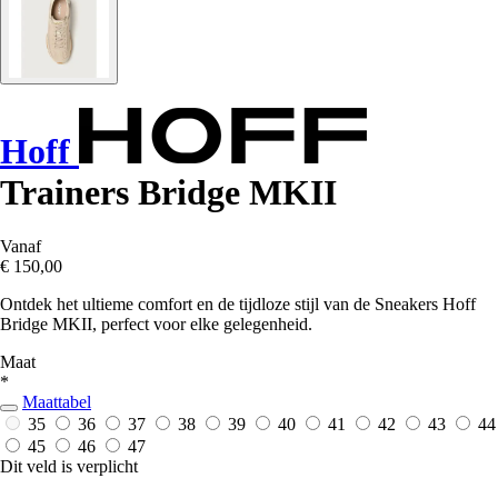
Hoff
Trainers Bridge MKII
Vanaf
€ 150,00
Ontdek het ultieme comfort en de tijdloze stijl van de Sneakers Hoff
Bridge MKII, perfect voor elke gelegenheid.
Maat
*
Maattabel
35
36
37
38
39
40
41
42
43
44
45
46
47
Dit veld is verplicht