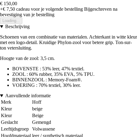
€ 150,00
+€ 7,50
cadeau voor je volgende bestelling
Bijgeschreven na
bevestiging van je bestelling
Loading...
Beschrijving
Schoenen van een combinatie van materialen. Achterkant in witte kleur
met een logo-detail. Kruidige Phylon-zool voor betere grip. Ton-sur-
ton vetersluiting.
Hoogte van de zool: 3,5 cm.
BOVENSTE : 53% leer, 47% textiel.
ZOOL : 60% rubber, 35% EVA, 5% TPU.
BINNENZOOL : Memory-Foam®.
VOERING : 70% textiel, 30% leer.
Aanvullende informatie
Merk
Hoff
Kleur
beige
Kleur
Beige
Geslacht
Gemengd
Leeftijdsgroep
Volwassene
Hoofdmateriaal
leer / synthetisch materiaal