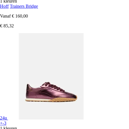
1 kleuren
Hoff
Trainers Bridge
Vanaf
€ 160,00
€ 85,32
24u
+-3
1 kleuren