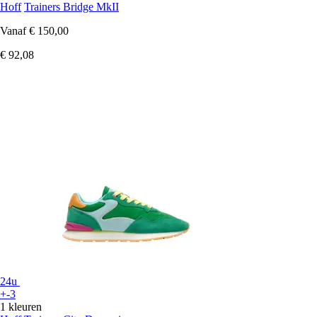
Hoff
Trainers Bridge MkII
Vanaf
€ 150,00
€ 92,08
24u
+-3
1 kleuren