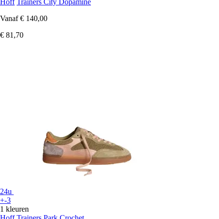
Hoff
Trainers City Dopamine
Vanaf
€ 140,00
€ 81,70
24u
+-3
1 kleuren
Hoff
Trainers Park Crochet