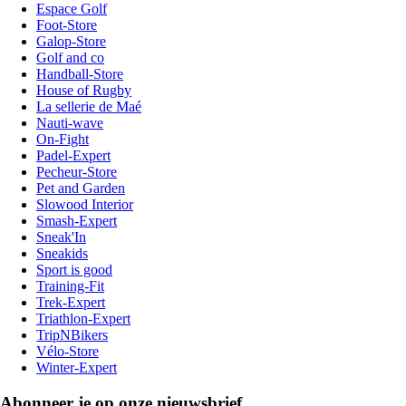
Espace Golf
Foot-Store
Galop-Store
Golf and co
Handball-Store
House of Rugby
La sellerie de Maé
Nauti-wave
On-Fight
Padel-Expert
Pecheur-Store
Pet and Garden
Slowood Interior
Smash-Expert
Sneak'In
Sneakids
Sport is good
Training-Fit
Trek-Expert
Triathlon-Expert
TripNBikers
Vélo-Store
Winter-Expert
Abonneer je op onze nieuwsbrief