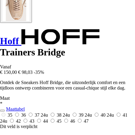
Hoff
Trainers Bridge
Vanaf
€ 150,00
€ 98,03
-35%
Ontdek de Sneakers Hoff Bridge, die uitzonderlijk comfort en een
tijdloos ontwerp combineren voor een casual-chique stijl elke dag.
Maat
*
Maattabel
35
36
37
24u
38
24u
39
24u
40
24u
41
24u
42
43
44
45
46
47
Dit veld is verplicht