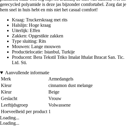
gerecycled polyamide is deze jas bijzonder comfortabel. Zorg dat je
hem snel in huis hebt en mis niet het casual comfort!
Kraag: Truckerskraag met rits
Halslijn: Hoge kraag
Uiterlijk: Effen
Zakken: Opgestikte zakken
Type sluiting: Rits
Mouwen: Lange mouwen
Productielocatie: Istanbul, Turkije
Producent: Bera Tekstil Triko Imalat Ithalat Ihracat San. Tic.
Ltd. Sti.
Aanvullende informatie
Merk
Armedangels
Kleur
cinnamon dust melange
Kleur
Beige
Geslacht
Vrouw
Leeftijdsgroep
Volwassene
Hoeveelheid per product
1
Loading...
Loading...