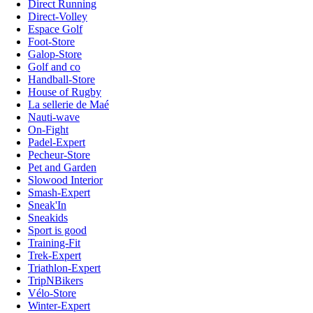
Direct Running
Direct-Volley
Espace Golf
Foot-Store
Galop-Store
Golf and co
Handball-Store
House of Rugby
La sellerie de Maé
Nauti-wave
On-Fight
Padel-Expert
Pecheur-Store
Pet and Garden
Slowood Interior
Smash-Expert
Sneak'In
Sneakids
Sport is good
Training-Fit
Trek-Expert
Triathlon-Expert
TripNBikers
Vélo-Store
Winter-Expert