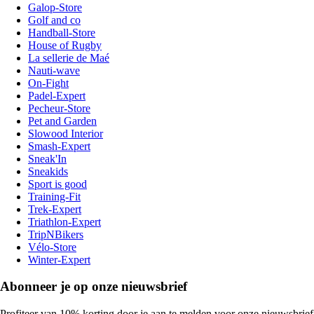
Galop-Store
Golf and co
Handball-Store
House of Rugby
La sellerie de Maé
Nauti-wave
On-Fight
Padel-Expert
Pecheur-Store
Pet and Garden
Slowood Interior
Smash-Expert
Sneak'In
Sneakids
Sport is good
Training-Fit
Trek-Expert
Triathlon-Expert
TripNBikers
Vélo-Store
Winter-Expert
Abonneer je op onze nieuwsbrief
Profiteer van 10% korting door je aan te melden voor onze nieuwsbrief