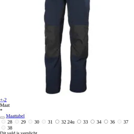
+-2
Maat
*
Maattabel
28
29
30
31
32
24u
33
34
36
37
38
Dit veld is verplicht