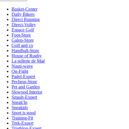
Basket-Center
Daily Bikers
Direct Running
Direct-Volley
Espace Golf
Foot-Store
Galop-Store
Golf and co
Handball-Store
House of Rugby
La sellerie de Maé
Nauti-wave
On-Fight
Padel-Expert
Pecheur-Store
Pet and Garden
Slowood Interior
Smash-Expert
Sneak'In
Sneakids
Sport is good
Training-Fit
Trek-Expert
Triathlon-Expert