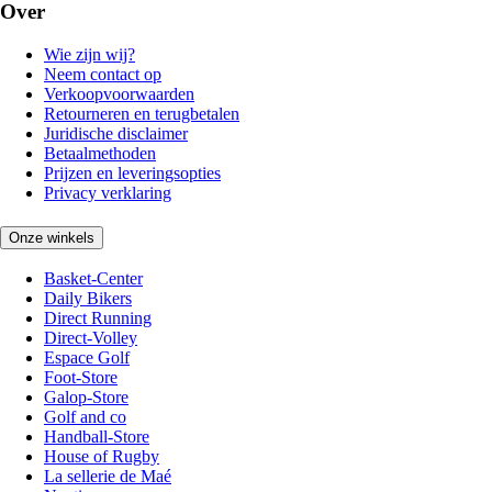
Over
Wie zijn wij?
Neem contact op
Verkoopvoorwaarden
Retourneren en terugbetalen
Juridische disclaimer
Betaalmethoden
Prijzen en leveringsopties
Privacy verklaring
Onze winkels
Basket-Center
Daily Bikers
Direct Running
Direct-Volley
Espace Golf
Foot-Store
Galop-Store
Golf and co
Handball-Store
House of Rugby
La sellerie de Maé