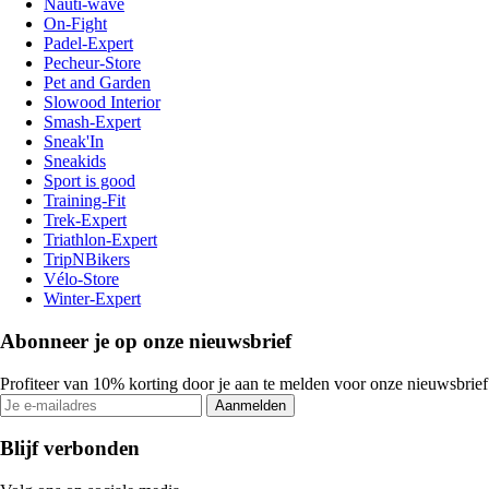
Nauti-wave
On-Fight
Padel-Expert
Pecheur-Store
Pet and Garden
Slowood Interior
Smash-Expert
Sneak'In
Sneakids
Sport is good
Training-Fit
Trek-Expert
Triathlon-Expert
TripNBikers
Vélo-Store
Winter-Expert
Abonneer je op onze nieuwsbrief
Profiteer van 10% korting door je aan te melden voor onze nieuwsbrief
Aanmelden
Blijf verbonden