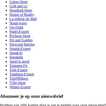
Galop-Store
Golf and co
Handball-Store
House of Rugby
La sellerie de Maé
Nauti-wave
On-Fight
Padel-Expert
Pecheur-Store
Pet and Garden
Slowood Interior
Smash-Expert
Sneak'In
Sneakids
Sport is good
Training-Fit
Trek-Expert
Triathlon-Expert
TripNBikers
Vélo-Store
Winter-Expert
Abonneer je op onze nieuwsbrief
Profiteer van 10% korting door je aan te melden voor onze nieuwsbrief