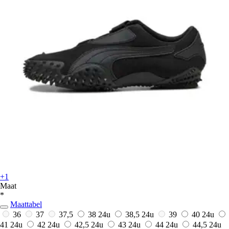
+1
Maat
*
Maattabel
36
37
37,5
38
24u
38,5
24u
39
40
24u
41
24u
42
24u
42,5
24u
43
24u
44
24u
44,5
24u