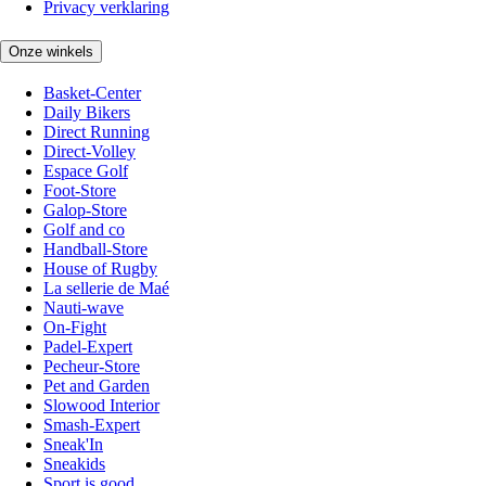
Privacy verklaring
Onze winkels
Basket-Center
Daily Bikers
Direct Running
Direct-Volley
Espace Golf
Foot-Store
Galop-Store
Golf and co
Handball-Store
House of Rugby
La sellerie de Maé
Nauti-wave
On-Fight
Padel-Expert
Pecheur-Store
Pet and Garden
Slowood Interior
Smash-Expert
Sneak'In
Sneakids
Sport is good