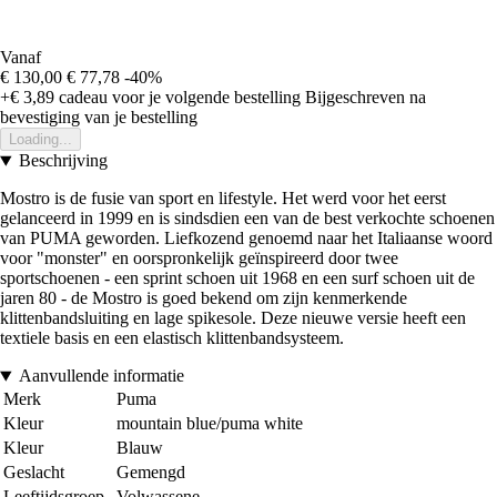
Vanaf
€ 130,00
€ 77,78
-40%
+€ 3,89
cadeau voor je volgende bestelling
Bijgeschreven na
bevestiging van je bestelling
Loading...
Beschrijving
Mostro is de fusie van sport en lifestyle. Het werd voor het eerst
gelanceerd in 1999 en is sindsdien een van de best verkochte schoenen
van PUMA geworden. Liefkozend genoemd naar het Italiaanse woord
voor "monster" en oorspronkelijk geïnspireerd door twee
sportschoenen - een sprint schoen uit 1968 en een surf schoen uit de
jaren 80 - de Mostro is goed bekend om zijn kenmerkende
klittenbandsluiting en lage spikesole. Deze nieuwe versie heeft een
textiele basis en een elastisch klittenbandsysteem.
Aanvullende informatie
Merk
Puma
Kleur
mountain blue/puma white
Kleur
Blauw
Geslacht
Gemengd
Leeftijdsgroep
Volwassene