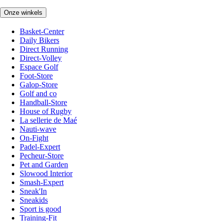
Onze winkels
Basket-Center
Daily Bikers
Direct Running
Direct-Volley
Espace Golf
Foot-Store
Galop-Store
Golf and co
Handball-Store
House of Rugby
La sellerie de Maé
Nauti-wave
On-Fight
Padel-Expert
Pecheur-Store
Pet and Garden
Slowood Interior
Smash-Expert
Sneak'In
Sneakids
Sport is good
Training-Fit