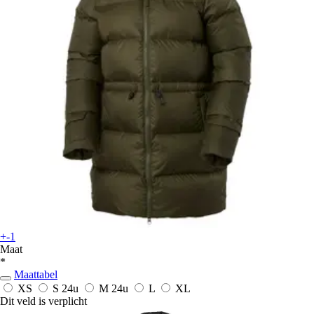
+-1
Maat
*
Maattabel
XS
S
24u
M
24u
L
XL
Dit veld is verplicht