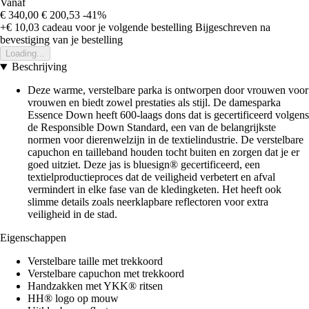
Vanaf
€ 340,00
€ 200,53
-41%
+€ 10,03
cadeau voor je volgende bestelling
Bijgeschreven na
bevestiging van je bestelling
Loading...
Beschrijving
Deze warme, verstelbare parka is ontworpen door vrouwen voor
vrouwen en biedt zowel prestaties als stijl. De damesparka
Essence Down heeft 600-laags dons dat is gecertificeerd volgens
de Responsible Down Standard, een van de belangrijkste
normen voor dierenwelzijn in de textielindustrie. De verstelbare
capuchon en tailleband houden tocht buiten en zorgen dat je er
goed uitziet. Deze jas is bluesign® gecertificeerd, een
textielproductieproces dat de veiligheid verbetert en afval
vermindert in elke fase van de kledingketen. Het heeft ook
slimme details zoals neerklapbare reflectoren voor extra
veiligheid in de stad.
Eigenschappen
Verstelbare taille met trekkoord
Verstelbare capuchon met trekkoord
Handzakken met YKK® ritsen
HH® logo op mouw