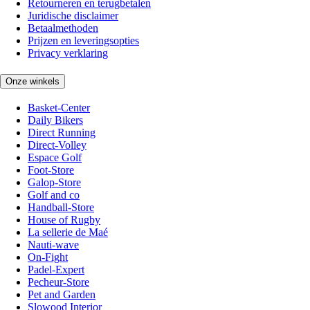
Retourneren en terugbetalen
Juridische disclaimer
Betaalmethoden
Prijzen en leveringsopties
Privacy verklaring
Onze winkels
Basket-Center
Daily Bikers
Direct Running
Direct-Volley
Espace Golf
Foot-Store
Galop-Store
Golf and co
Handball-Store
House of Rugby
La sellerie de Maé
Nauti-wave
On-Fight
Padel-Expert
Pecheur-Store
Pet and Garden
Slowood Interior