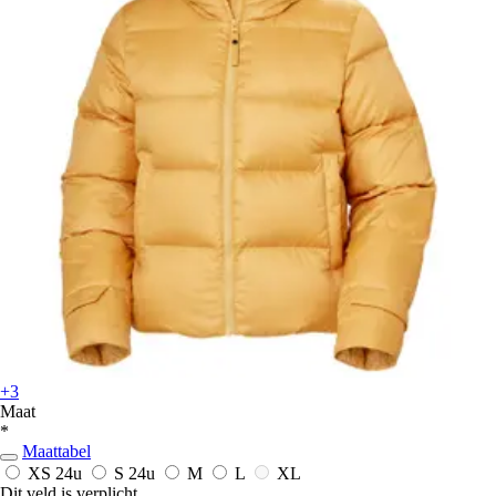
+3
Maat
*
Maattabel
XS
24u
S
24u
M
L
XL
Dit veld is verplicht