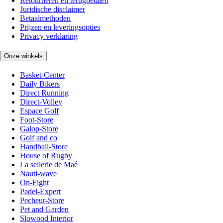
Retourneren en terugbetalen
Juridische disclaimer
Betaalmethoden
Prijzen en leveringsopties
Privacy verklaring
Onze winkels
Basket-Center
Daily Bikers
Direct Running
Direct-Volley
Espace Golf
Foot-Store
Galop-Store
Golf and co
Handball-Store
House of Rugby
La sellerie de Maé
Nauti-wave
On-Fight
Padel-Expert
Pecheur-Store
Pet and Garden
Slowood Interior