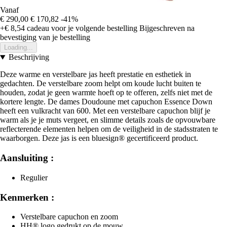
Vanaf
€ 290,00
€ 170,82
-41%
+€ 8,54
cadeau voor je volgende bestelling
Bijgeschreven na
bevestiging van je bestelling
Loading...
Beschrijving
Deze warme en verstelbare jas heeft prestatie en esthetiek in
gedachten. De verstelbare zoom helpt om koude lucht buiten te
houden, zodat je geen warmte hoeft op te offeren, zelfs niet met de
kortere lengte. De dames Doudoune met capuchon Essence Down
heeft een vulkracht van 600. Met een verstelbare capuchon blijf je
warm als je je muts vergeet, en slimme details zoals de opvouwbare
reflecterende elementen helpen om de veiligheid in de stadsstraten te
waarborgen. Deze jas is een bluesign® gecertificeerd product.
Aansluiting :
Regulier
Kenmerken :
Verstelbare capuchon en zoom
HH® logo gedrukt op de mouw