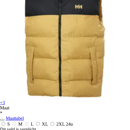
+3
Maat
*
Maattabel
S
M
L
XL
2XL
24u
Dit veld is verplicht