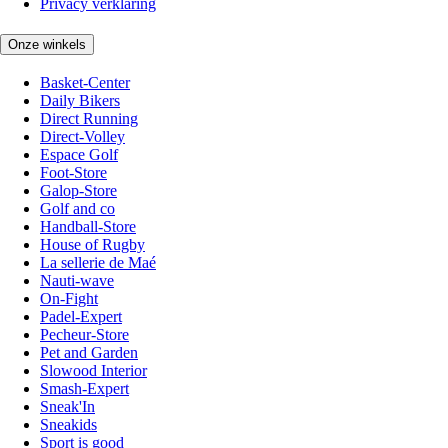
Privacy verklaring
Onze winkels
Basket-Center
Daily Bikers
Direct Running
Direct-Volley
Espace Golf
Foot-Store
Galop-Store
Golf and co
Handball-Store
House of Rugby
La sellerie de Maé
Nauti-wave
On-Fight
Padel-Expert
Pecheur-Store
Pet and Garden
Slowood Interior
Smash-Expert
Sneak'In
Sneakids
Sport is good