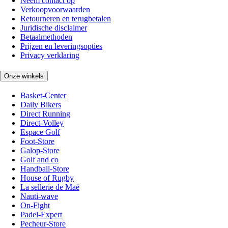
Neem contact op
Verkoopvoorwaarden
Retourneren en terugbetalen
Juridische disclaimer
Betaalmethoden
Prijzen en leveringsopties
Privacy verklaring
Onze winkels
Basket-Center
Daily Bikers
Direct Running
Direct-Volley
Espace Golf
Foot-Store
Galop-Store
Golf and co
Handball-Store
House of Rugby
La sellerie de Maé
Nauti-wave
On-Fight
Padel-Expert
Pecheur-Store