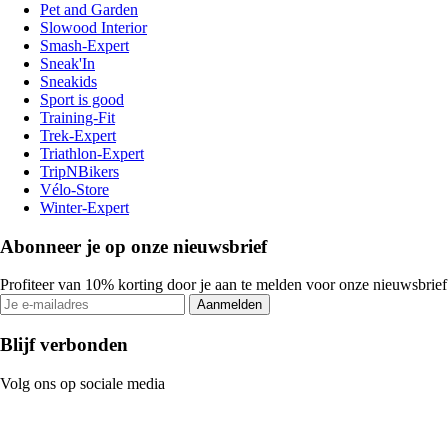
Pet and Garden
Slowood Interior
Smash-Expert
Sneak'In
Sneakids
Sport is good
Training-Fit
Trek-Expert
Triathlon-Expert
TripNBikers
Vélo-Store
Winter-Expert
Abonneer je op onze nieuwsbrief
Profiteer van 10% korting door je aan te melden voor onze nieuwsbrief
Aanmelden
Blijf verbonden
Volg ons op sociale media