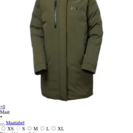
+0
Maat
*
Maattabel
XS
S
M
L
XL