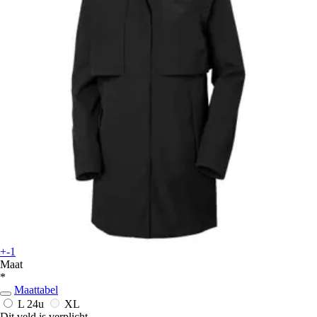
+-1
Maat
*
Maattabel
L
24u
XL
Dit veld is verplicht