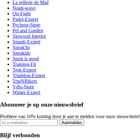
La sellerie de Maé
Nauti-wave
On-Fight
Padel-Expert
Pecheur-Store
Pet and Garden
Slowood Interior
Smash-Expert
Sneak'In
Sneakids
Sport is good
Training-Fit
Trek-Expert
Triathlon-Expert
TripNBikers
Vélo-Store
Winter-Expert
Abonneer je op onze nieuwsbrief
Profiteer van 10% korting door je aan te melden voor onze nieuwsbrief
Aanmelden
Blijf verbonden