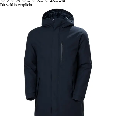
S
M
L
XL
2XL
24u
Dit veld is verplicht