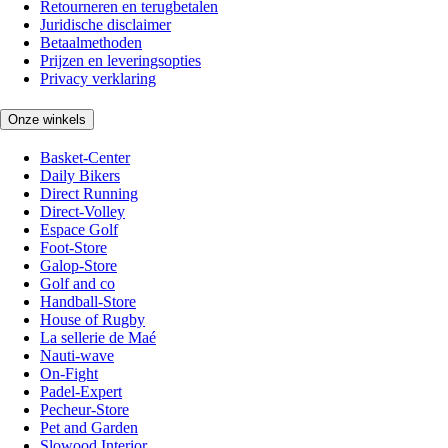
Retourneren en terugbetalen
Juridische disclaimer
Betaalmethoden
Prijzen en leveringsopties
Privacy verklaring
Onze winkels
Basket-Center
Daily Bikers
Direct Running
Direct-Volley
Espace Golf
Foot-Store
Galop-Store
Golf and co
Handball-Store
House of Rugby
La sellerie de Maé
Nauti-wave
On-Fight
Padel-Expert
Pecheur-Store
Pet and Garden
Slowood Interior