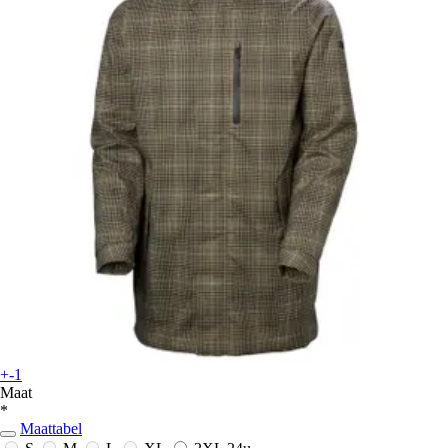
+-1
Maat
*
Maattabel