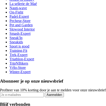
La sellerie de Maé
Nauti-wave
On-Fight
Padel-Expert
Pecheur-Store
Pet and Garden
Slowood Interior
Smash-Expert
Sneak'In
Sneakids
Sport is good
Training-Fit
Trek-Expert
Triathlon-Expert
TripNBikers
Vélo-Store
Winter-Expert
Abonneer je op onze nieuwsbrief
Profiteer van 10% korting door je aan te melden voor onze nieuwsbrief
Aanmelden
Blijf verbonden