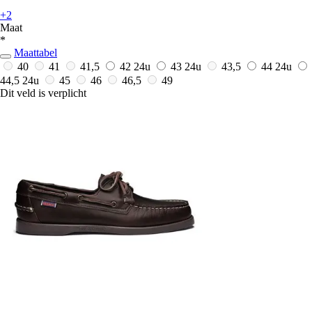
+2
Maat
*
Maattabel
40
41
41,5
42
24u
43
24u
43,5
44
24u
44,5
24u
45
46
46,5
49
Dit veld is verplicht