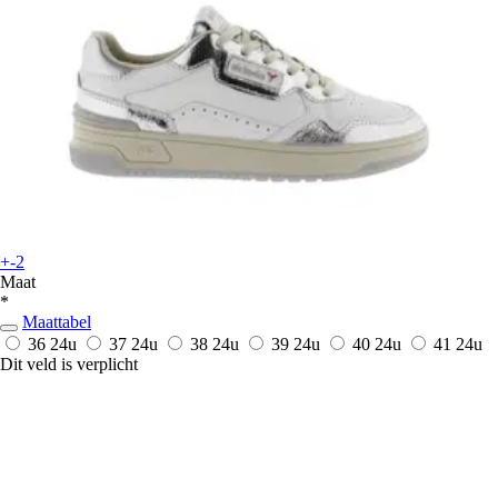
+-2
Maat
*
Maattabel
36
24u
37
24u
38
24u
39
24u
40
24u
41
24u
Dit veld is verplicht