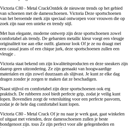
Victoria C80 - Metal CrackOntdek de nieuwste trends op het gebied
van schoenen met de damesschoenen. Victoria Deze sportschoenen
van het beroemde merk zijn speciaal ontworpen voor vrouwen die op
zoek zijn naar een unieke en trendy stijl.
Met hun elegante, moderne ontwerp zijn deze sportschoenen zowel
comfortabel als trendy. De gebarsten metallic kleur voegt een vleugje
originaliteit toe aan elke outfit. glamour look Of je ze nu draagt met
een casual jeans of een chique jurk, deze sportschoenen zullen een
vleugje .
Victoria staat bekend om zijn kwaliteitsproducten en deze sneakers zijn
daarop geen uitzondering. Ze zijn gemaakt van hoogwaardige
materialen en zijn zowel duurzaam als slijtvast. Je kunt ze elke dag
dragen zonder je zorgen te maken dat ze beschadigen.
Naast stijlvol en comfortabel zijn deze sportschoenen ook erg
praktisch. De rubberen zool biedt perfecte grip, zodat je veilig kunt
lopen. Bovendien zorgt de vetersluiting voor een perfecte pasvorm,
zodat je de hele dag comfortabel kunt lopen.
Victoria C80 - Metal Crack Of je nu naar je werk gaat, gaat winkelen
of uitgaat met vrienden, deze damesschoenen zullen je beste
bondgenoot zijn. tous Ze zijn perfect voor alle gelegenheden en