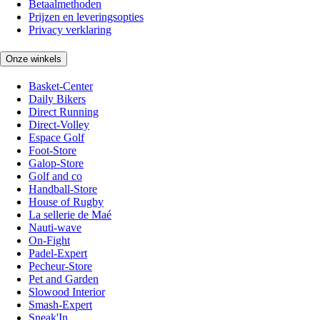
Betaalmethoden
Prijzen en leveringsopties
Privacy verklaring
Onze winkels
Basket-Center
Daily Bikers
Direct Running
Direct-Volley
Espace Golf
Foot-Store
Galop-Store
Golf and co
Handball-Store
House of Rugby
La sellerie de Maé
Nauti-wave
On-Fight
Padel-Expert
Pecheur-Store
Pet and Garden
Slowood Interior
Smash-Expert
Sneak'In