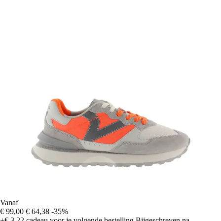
Vanaf
€ 99,00
€ 64,38
-35%
+€ 3,22
cadeau voor je volgende bestelling
Bijgeschreven na