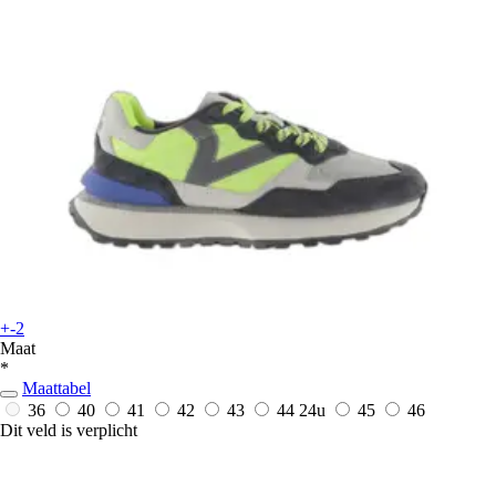
+-2
Maat
*
Maattabel
36
40
41
42
43
44
24u
45
46
Dit veld is verplicht