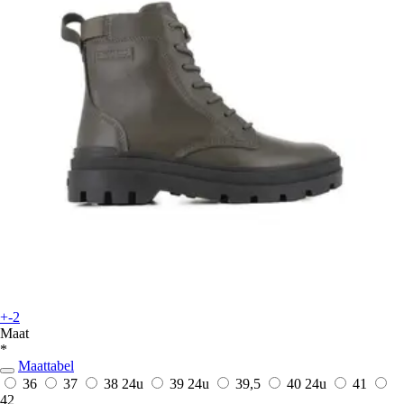
+-2
Maat
*
Maattabel
36
37
38
24u
39
24u
39,5
40
24u
41
42