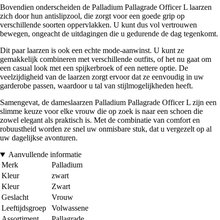
Bovendien onderscheiden de Palladium Pallagrade Officer L laarzen
zich door hun antislipzool, die zorgt voor een goede grip op
verschillende soorten oppervlakken. U kunt dus vol vertrouwen
bewegen, ongeacht de uitdagingen die u gedurende de dag tegenkomt.
Dit paar laarzen is ook een echte mode-aanwinst. U kunt ze
gemakkelijk combineren met verschillende outfits, of het nu gaat om
een casual look met een spijkerbroek of een nettere optie. De
veelzijdigheid van de laarzen zorgt ervoor dat ze eenvoudig in uw
garderobe passen, waardoor u tal van stijlmogelijkheden heeft.
Samengevat, de dameslaarzen Palladium Pallagrade Officer L zijn een
slimme keuze voor elke vrouw die op zoek is naar een schoen die
zowel elegant als praktisch is. Met de combinatie van comfort en
robuustheid worden ze snel uw onmisbare stuk, dat u vergezelt op al
uw dagelijkse avonturen.
Aanvullende informatie
Merk
Palladium
Kleur
zwart
Kleur
Zwart
Geslacht
Vrouw
Leeftijdsgroep
Volwassene
Assortiment
Pallagrade