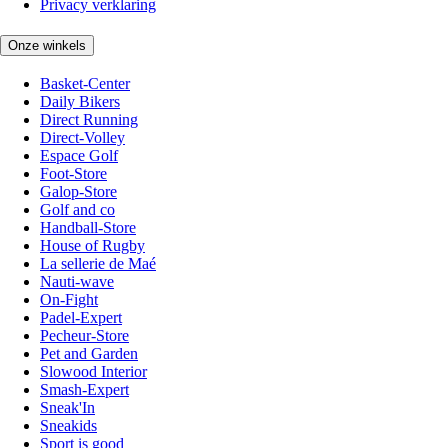
Privacy verklaring
Onze winkels
Basket-Center
Daily Bikers
Direct Running
Direct-Volley
Espace Golf
Foot-Store
Galop-Store
Golf and co
Handball-Store
House of Rugby
La sellerie de Maé
Nauti-wave
On-Fight
Padel-Expert
Pecheur-Store
Pet and Garden
Slowood Interior
Smash-Expert
Sneak'In
Sneakids
Sport is good