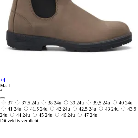
+4
Maat
*
37
37,5
24u
38
24u
39
24u
39,5
24u
40
24u
41
24u
41,5
24u
42
24u
42,5
24u
43
24u
43,5
24u
44
24u
45
24u
46
24u
47
24u
Dit veld is verplicht