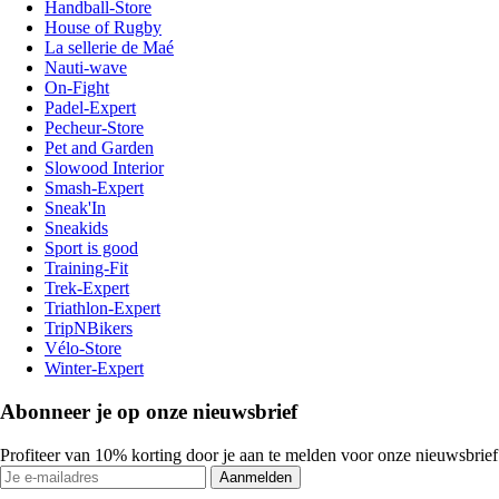
Handball-Store
House of Rugby
La sellerie de Maé
Nauti-wave
On-Fight
Padel-Expert
Pecheur-Store
Pet and Garden
Slowood Interior
Smash-Expert
Sneak'In
Sneakids
Sport is good
Training-Fit
Trek-Expert
Triathlon-Expert
TripNBikers
Vélo-Store
Winter-Expert
Abonneer je op onze nieuwsbrief
Profiteer van 10% korting door je aan te melden voor onze nieuwsbrief
Aanmelden