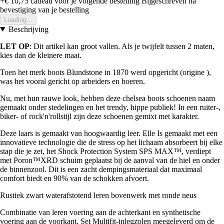
+€ 10,75
cadeau voor je volgende bestelling
Bijgeschreven na
bevestiging van je bestelling
Loading...
Beschrijving
LET OP
: Dit artikel kan groot vallen. Als je twijfelt tussen 2 maten,
kies dan de kleinere maat.
Toen het merk boots Blundstone in 1870 werd opgericht (origine ),
was het vooral gericht op arbeiders en boeren.
Nu, met hun rauwe look, hebben deze chelsea boots schoenen naam
gemaakt onder stedelingen en het trendy, hippe publiek! In een ruiter-,
biker- of rock'n'rollstijl zijn deze schoenen gemixt met karakter.
Deze laars is gemaakt van hoogwaardig leer. Elle Is gemaakt met een
innovatieve technologie die de stress op het lichaam absorbeert bij elke
stap die je zet, het Shock Protection System SPS MAX™, verdiept
met Poron™XRD schuim geplaatst bij de aanval van de hiel en onder
de binnenzool. Dit is een zacht dempingsmateriaal dat maximaal
comfort biedt en 90% van de schokken afvoert.
Rustiek zwart waterafstotend leren bovenwerk met ronde neus
Combinatie van leren voering aan de achterkant en synthetische
voering aan de voorkant. Set Multifit-inlegzolen meegeleverd om de