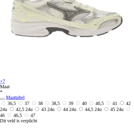
+7
Maat
*
Maattabel
36,5
37
38
38,5
39
40
40,5
41
42
24u
42,5
24u
43
24u
44
24u
44,5
24u
45
24u
46
46,5
47
Dit veld is verplicht