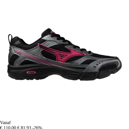
Vanaf
€ 110,00
€ 81,93
-26%