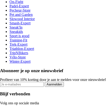
On-Fight
Padel-Expert
Pecheur-Store
Pet and Garden
Slowood Interior
Smash-Expert
Sneak'In
Sneakids
Sport is good
Training-Fit
Trek-Expert
Triathlon-Expert
TripNBikers
Vélo-Store
Winter-Expert
Abonneer je op onze nieuwsbrief
Profiteer van 10% korting door je aan te melden voor onze nieuwsbrief
Aanmelden
Blijf verbonden
Volg ons op sociale media