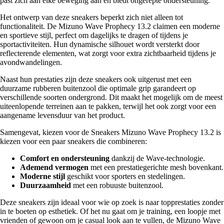
past zich aan elke beweging aan en biedt ongerepte ondersteuning.
Het ontwerp van deze sneakers beperkt zich niet alleen tot
functionaliteit. De Mizuno Wave Prophecy 13.2 claimen een moderne
en sportieve stijl, perfect om dagelijks te dragen of tijdens je
sportactiviteiten. Hun dynamische silhouet wordt versterkt door
reflecterende elementen, wat zorgt voor extra zichtbaarheid tijdens je
avondwandelingen.
Naast hun prestaties zijn deze sneakers ook uitgerust met een
duurzame rubberen buitenzool die optimale grip garandeert op
verschillende soorten ondergrond. Dit maakt het mogelijk om de meest
uiteenlopende terreinen aan te pakken, terwijl het ook zorgt voor een
aangename levensduur van het product.
Samengevat, kiezen voor de Sneakers Mizuno Wave Prophecy 13.2 is
kiezen voor een paar sneakers die combineren:
Comfort en ondersteuning
dankzij de Wave-technologie.
Ademend vermogen
met een prestatiegerichte mesh bovenkant.
Moderne stijl
geschikt voor sporters en stedelingen.
Duurzaamheid
met een robuuste buitenzool.
Deze sneakers zijn ideaal voor wie op zoek is naar topprestaties zonder
in te boeten op esthetiek. Of het nu gaat om je training, een loopje met
vrienden of gewoon om je casual look aan te vullen, de Mizuno Wave