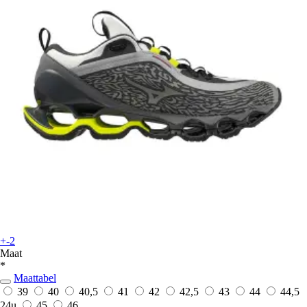
+-2
Maat
*
Maattabel
39
40
40,5
41
42
42,5
43
44
44,5
24u
45
46