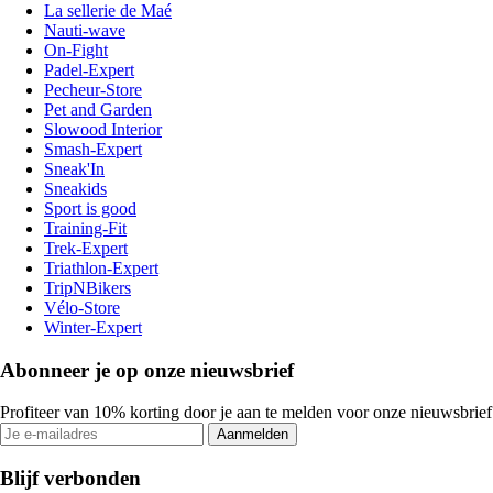
La sellerie de Maé
Nauti-wave
On-Fight
Padel-Expert
Pecheur-Store
Pet and Garden
Slowood Interior
Smash-Expert
Sneak'In
Sneakids
Sport is good
Training-Fit
Trek-Expert
Triathlon-Expert
TripNBikers
Vélo-Store
Winter-Expert
Abonneer je op onze nieuwsbrief
Profiteer van 10% korting door je aan te melden voor onze nieuwsbrief
Aanmelden
Blijf verbonden