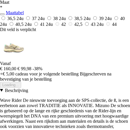
Maat
*
Maattabel
36,5
24u
37
24u
38
24u
38,5
24u
39
24u
40
24u
40,5
24u
41
24u
42
42,5
43
24u
44
Dit veld is verplicht
Vanaf
€ 160,00
€ 99,98
-38%
+€ 5,00
cadeau voor je volgende bestelling
Bijgeschreven na
bevestiging van je bestelling
Loading...
Beschrijving
Wave Rider De nieuwste toevoeging aan de SPS-collectie, de ß, is een
eerbetoon aan zowel TRADITIE als INNOVATIE. Mizuno De schoen
is gebaseerd op de lange en rijke geschiedenis van de Rider-lijn en
weerspiegelt het DNA van een premium uitvoering met hoogwaardige
afwerkingen. Naast een rijkdom aan materialen en details is de schoen
ook voorzien van innovatieve technieken zoals thermotransfer,