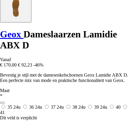
Geox
Dameslaarzen Lamidie
ABX D
Vanaf
€ 170,00
€ 92,23
-46%
Bevestig je stijl met de damesenkelschoenen Geox Lamidie ABX D.
Een perfecte mix van mode en praktische functionaliteit van Geox.
Maat
*
35
24u
36
24u
37
24u
38
24u
39
24u
40
41
Dit veld is verplicht