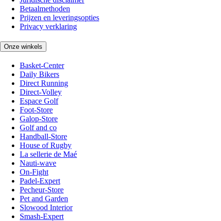
Betaalmethoden
Prijzen en leveringsopties
Privacy verklaring
Onze winkels
Basket-Center
Daily Bikers
Direct Running
Direct-Volley
Espace Golf
Foot-Store
Galop-Store
Golf and co
Handball-Store
House of Rugby
La sellerie de Maé
Nauti-wave
On-Fight
Padel-Expert
Pecheur-Store
Pet and Garden
Slowood Interior
Smash-Expert