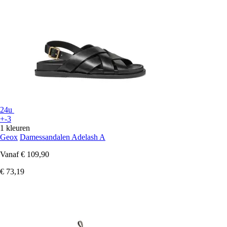
24u
+-3
1 kleuren
Geox
Damessandalen Adelash A
Vanaf
€ 109,90
€ 73,19