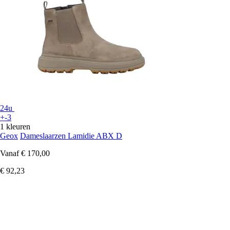
24u
+-3
1 kleuren
Geox
Dameslaarzen Lamidie ABX D
Vanaf
€ 170,00
€ 92,23