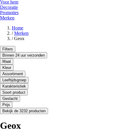
Voor hem
Decoratie
Promoties
Merken
Home
/
Merken
/
Geox
Filters
Binnen 24 uur verzonden
Maat
Kleur
Assortiment
Leeftijdsgroep
Karakteristiek
Soort product
Geslacht
Prijs
Bekijk de 3232 producten
Geox