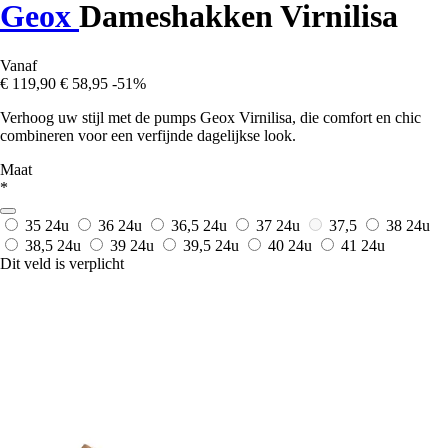
Geox
Dameshakken Virnilisa
Vanaf
€ 119,90
€ 58,95
-51%
Verhoog uw stijl met de pumps Geox Virnilisa, die comfort en chic
combineren voor een verfijnde dagelijkse look.
Maat
*
35
24u
36
24u
36,5
24u
37
24u
37,5
38
24u
38,5
24u
39
24u
39,5
24u
40
24u
41
24u
Dit veld is verplicht