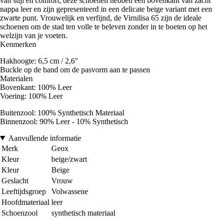
van stijl en comfort, deze schoenen hebben een bovenkant van zacht
nappa leer en zijn gepresenteerd in een delicate beige variant met een
zwarte punt. Vrouwelijk en verfijnd, de Virnilisa 65 zijn de ideale
schoenen om de stad ten volle te beleven zonder in te boeten op het
welzijn van je voeten.
Kenmerken
Hakhoogte: 6,5 cm / 2,6"
Buckle op de band om de pasvorm aan te passen
Materialen
Bovenkant: 100% Leer
Voering: 100% Leer
Buitenzool: 100% Synthetisch Materiaal
Binnenzool: 90% Leer - 10% Synthetisch
Aanvullende informatie
Merk
Geox
Kleur
beige/zwart
Kleur
Beige
Geslacht
Vrouw
Leeftijdsgroep
Volwassene
Hoofdmateriaal
leer
Schoenzool
synthetisch materiaal