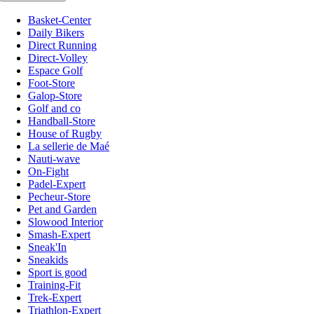
Basket-Center
Daily Bikers
Direct Running
Direct-Volley
Espace Golf
Foot-Store
Galop-Store
Golf and co
Handball-Store
House of Rugby
La sellerie de Maé
Nauti-wave
On-Fight
Padel-Expert
Pecheur-Store
Pet and Garden
Slowood Interior
Smash-Expert
Sneak'In
Sneakids
Sport is good
Training-Fit
Trek-Expert
Triathlon-Expert