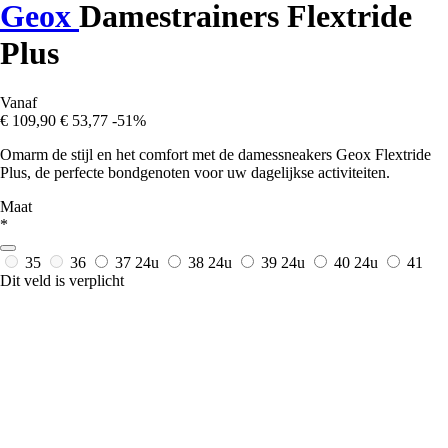
Geox
Damestrainers Flextride
Plus
Vanaf
€ 109,90
€ 53,77
-51%
Omarm de stijl en het comfort met de damessneakers Geox Flextride
Plus, de perfecte bondgenoten voor uw dagelijkse activiteiten.
Maat
*
35
36
37
24u
38
24u
39
24u
40
24u
41
Dit veld is verplicht