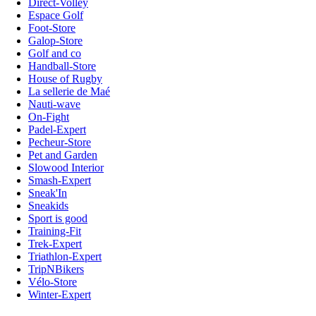
Direct-Volley
Espace Golf
Foot-Store
Galop-Store
Golf and co
Handball-Store
House of Rugby
La sellerie de Maé
Nauti-wave
On-Fight
Padel-Expert
Pecheur-Store
Pet and Garden
Slowood Interior
Smash-Expert
Sneak'In
Sneakids
Sport is good
Training-Fit
Trek-Expert
Triathlon-Expert
TripNBikers
Vélo-Store
Winter-Expert