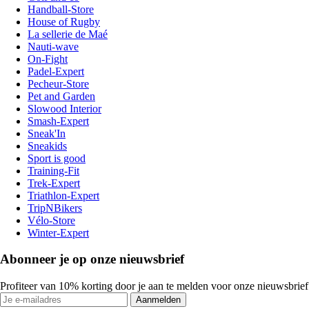
Handball-Store
House of Rugby
La sellerie de Maé
Nauti-wave
On-Fight
Padel-Expert
Pecheur-Store
Pet and Garden
Slowood Interior
Smash-Expert
Sneak'In
Sneakids
Sport is good
Training-Fit
Trek-Expert
Triathlon-Expert
TripNBikers
Vélo-Store
Winter-Expert
Abonneer je op onze nieuwsbrief
Profiteer van 10% korting door je aan te melden voor onze nieuwsbrief
Aanmelden