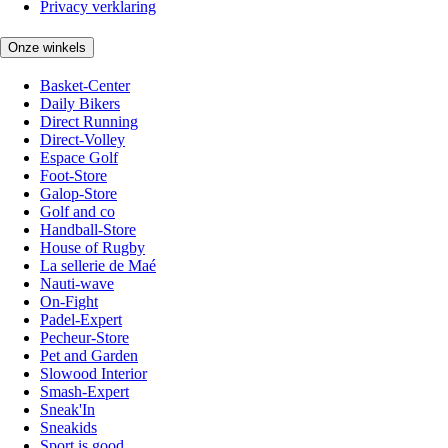
Privacy verklaring
Onze winkels
Basket-Center
Daily Bikers
Direct Running
Direct-Volley
Espace Golf
Foot-Store
Galop-Store
Golf and co
Handball-Store
House of Rugby
La sellerie de Maé
Nauti-wave
On-Fight
Padel-Expert
Pecheur-Store
Pet and Garden
Slowood Interior
Smash-Expert
Sneak'In
Sneakids
Sport is good