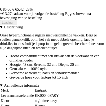
€ 85,00
€ 65,42
-23%
+€ 3,27
cadeau voor je volgende bestelling
Bijgeschreven na
bevestiging van je bestelling
Loading...
Beschrijving
Onze hyperfunctionele rugzak met verschillende vakken. Berg je
spullen gemakkelijk op in het vak met dubbele opening, laad je
drinkfles in en schuif je laptop in de geïntegreerde beschermhoes voor
al je dagelijkse ritten en weekenduitjes.
Hoofd compartiment met een ritsvak aan de voorkant en een
drinkfleshouder
Hoogte: 43 cm, Breedte: 32 cm, Diepte: 26 cm
Gemaakt van 100% nylon
Gevoerde achterkant, basis en schouderbanden
Gevoerde hoes voor laptops tot 15 inch
Aanvullende informatie
Merk
Eastpak
Leveranciersreferentie
EK00040FA0Y
Kleur
nighttime navy
Kleur
Blauw