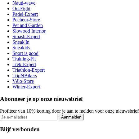
Nauti-wave
On-Fight
Padel-Expert
Pecheur-Store
Pet and Garden
Slowood Interior
Smash-Expert
Sneak'In
Sneakids
Sport is good
Training-Fit
Trek-Expert
Triathlon-Expert
TripNBikers
Vélo-Store
Winter-Expert
Abonneer je op onze nieuwsbrief
Profiteer van 10% korting door je aan te melden voor onze nieuwsbrief
Aanmelden
Blijf verbonden