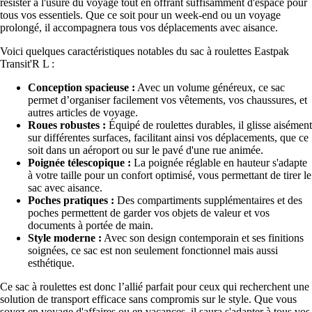
résister à l'usure du voyage tout en offrant suffisamment d'espace pour
tous vos essentiels. Que ce soit pour un week-end ou un voyage
prolongé, il accompagnera tous vos déplacements avec aisance.
Voici quelques caractéristiques notables du sac à roulettes Eastpak
Transit'R L :
Conception spacieuse :
Avec un volume généreux, ce sac
permet d’organiser facilement vos vêtements, vos chaussures, et
autres articles de voyage.
Roues robustes :
Équipé de roulettes durables, il glisse aisément
sur différentes surfaces, facilitant ainsi vos déplacements, que ce
soit dans un aéroport ou sur le pavé d'une rue animée.
Poignée télescopique :
La poignée réglable en hauteur s'adapte
à votre taille pour un confort optimisé, vous permettant de tirer le
sac avec aisance.
Poches pratiques :
Des compartiments supplémentaires et des
poches permettent de garder vos objets de valeur et vos
documents à portée de main.
Style moderne :
Avec son design contemporain et ses finitions
soignées, ce sac est non seulement fonctionnel mais aussi
esthétique.
Ce sac à roulettes est donc l’allié parfait pour ceux qui recherchent une
solution de transport efficace sans compromis sur le style. Que vous
soyez en voyage d'affaires ou en vacances, il saura s'adapter à tous vos