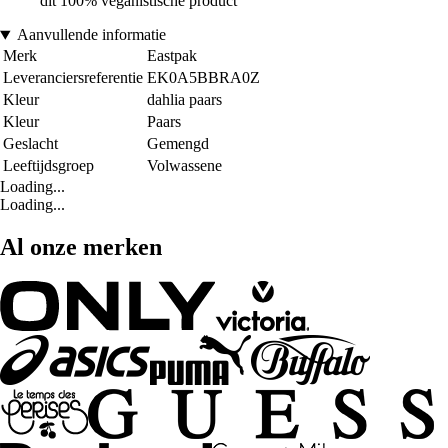
dit 100% veganistische product
Aanvullende informatie
Merk
Eastpak
Leveranciersreferentie
EK0A5BBRA0Z
Kleur
dahlia paars
Kleur
Paars
Geslacht
Gemengd
Leeftijdsgroep
Volwassene
Loading...
Loading...
Al onze merken