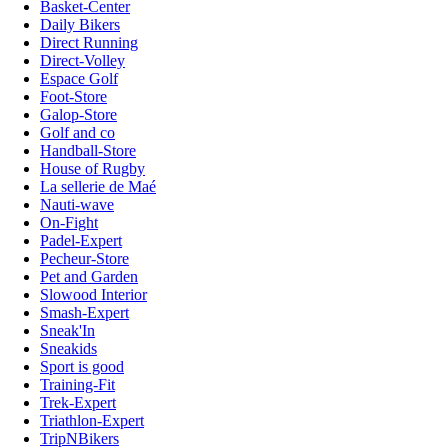
Basket-Center
Daily Bikers
Direct Running
Direct-Volley
Espace Golf
Foot-Store
Galop-Store
Golf and co
Handball-Store
House of Rugby
La sellerie de Maé
Nauti-wave
On-Fight
Padel-Expert
Pecheur-Store
Pet and Garden
Slowood Interior
Smash-Expert
Sneak'In
Sneakids
Sport is good
Training-Fit
Trek-Expert
Triathlon-Expert
TripNBikers