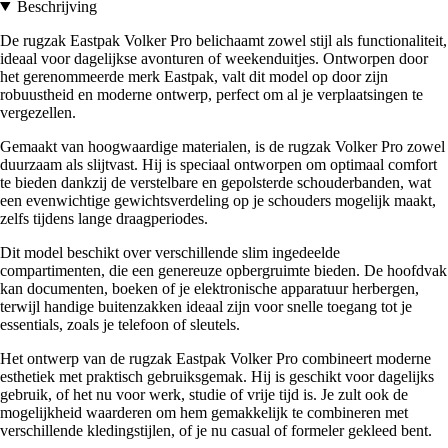
Beschrijving
De rugzak Eastpak Volker Pro belichaamt zowel stijl als functionaliteit,
ideaal voor dagelijkse avonturen of weekenduitjes. Ontworpen door
het gerenommeerde merk Eastpak, valt dit model op door zijn
robuustheid en moderne ontwerp, perfect om al je verplaatsingen te
vergezellen.
Gemaakt van hoogwaardige materialen, is de rugzak Volker Pro zowel
duurzaam als slijtvast. Hij is speciaal ontworpen om optimaal comfort
te bieden dankzij de verstelbare en gepolsterde schouderbanden, wat
een evenwichtige gewichtsverdeling op je schouders mogelijk maakt,
zelfs tijdens lange draagperiodes.
Dit model beschikt over verschillende slim ingedeelde
compartimenten, die een genereuze opbergruimte bieden. De hoofdvak
kan documenten, boeken of je elektronische apparatuur herbergen,
terwijl handige buitenzakken ideaal zijn voor snelle toegang tot je
essentials, zoals je telefoon of sleutels.
Het ontwerp van de rugzak Eastpak Volker Pro combineert moderne
esthetiek met praktisch gebruiksgemak. Hij is geschikt voor dagelijks
gebruik, of het nu voor werk, studie of vrije tijd is. Je zult ook de
mogelijkheid waarderen om hem gemakkelijk te combineren met
verschillende kledingstijlen, of je nu casual of formeler gekleed bent.