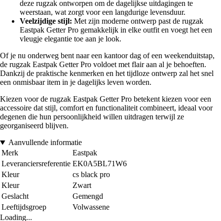
deze rugzak ontworpen om de dagelijkse uitdagingen te
weerstaan, wat zorgt voor een langdurige levensduur.
Veelzijdige stijl:
Met zijn moderne ontwerp past de rugzak
Eastpak Getter Pro gemakkelijk in elke outfit en voegt het een
vleugje elegantie toe aan je look.
Of je nu onderweg bent naar een kantoor dag of een weekenduitstap,
de rugzak Eastpak Getter Pro voldoet met flair aan al je behoeften.
Dankzij de praktische kenmerken en het tijdloze ontwerp zal het snel
een onmisbaar item in je dagelijks leven worden.
Kiezen voor de rugzak Eastpak Getter Pro betekent kiezen voor een
accessoire dat stijl, comfort en functionaliteit combineert, ideaal voor
degenen die hun persoonlijkheid willen uitdragen terwijl ze
georganiseerd blijven.
Aanvullende informatie
Merk
Eastpak
Leveranciersreferentie
EK0A5BL71W6
Kleur
cs black pro
Kleur
Zwart
Geslacht
Gemengd
Leeftijdsgroep
Volwassene
Loading...