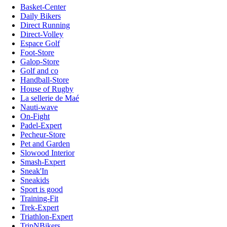
Basket-Center
Daily Bikers
Direct Running
Direct-Volley
Espace Golf
Foot-Store
Galop-Store
Golf and co
Handball-Store
House of Rugby
La sellerie de Maé
Nauti-wave
On-Fight
Padel-Expert
Pecheur-Store
Pet and Garden
Slowood Interior
Smash-Expert
Sneak'In
Sneakids
Sport is good
Training-Fit
Trek-Expert
Triathlon-Expert
TripNBikers