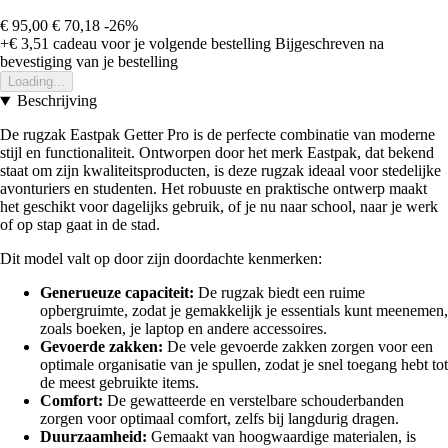
€ 95,00
€ 70,18
-26%
+€ 3,51
cadeau voor je volgende bestelling
Bijgeschreven na
bevestiging van je bestelling
Loading...
Beschrijving
De rugzak Eastpak Getter Pro is de perfecte combinatie van moderne
stijl en functionaliteit. Ontworpen door het merk Eastpak, dat bekend
staat om zijn kwaliteitsproducten, is deze rugzak ideaal voor stedelijke
avonturiers en studenten. Het robuuste en praktische ontwerp maakt
het geschikt voor dagelijks gebruik, of je nu naar school, naar je werk
of op stap gaat in de stad.
Dit model valt op door zijn doordachte kenmerken:
Generueuze capaciteit:
De rugzak biedt een ruime
opbergruimte, zodat je gemakkelijk je essentials kunt meenemen,
zoals boeken, je laptop en andere accessoires.
Gevoerde zakken:
De vele gevoerde zakken zorgen voor een
optimale organisatie van je spullen, zodat je snel toegang hebt tot
de meest gebruikte items.
Comfort:
De gewatteerde en verstelbare schouderbanden
zorgen voor optimaal comfort, zelfs bij langdurig dragen.
Duurzaamheid:
Gemaakt van hoogwaardige materialen, is