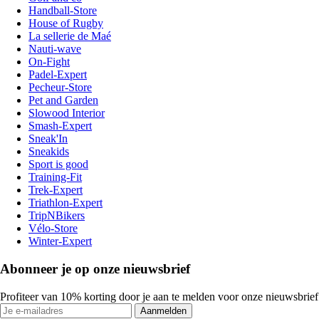
Handball-Store
House of Rugby
La sellerie de Maé
Nauti-wave
On-Fight
Padel-Expert
Pecheur-Store
Pet and Garden
Slowood Interior
Smash-Expert
Sneak'In
Sneakids
Sport is good
Training-Fit
Trek-Expert
Triathlon-Expert
TripNBikers
Vélo-Store
Winter-Expert
Abonneer je op onze nieuwsbrief
Profiteer van 10% korting door je aan te melden voor onze nieuwsbrief
Aanmelden