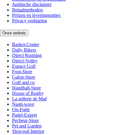
Juridische disclaimer
Betaalmethoden
Prijzen en leveringsopties
Privacy verklaring
Onze winkels
Basket-Center
Daily Bikers
Direct Running
Direct-Volley
Espace Golf
Foot-Store
Galop-Store
Golf and co
Handball-Store
House of Rugby
La sellerie de Maé
Nauti-wave
On-Fight
Padel-Expert
Pecheur-Store
Pet and Garden
Slowood Interior