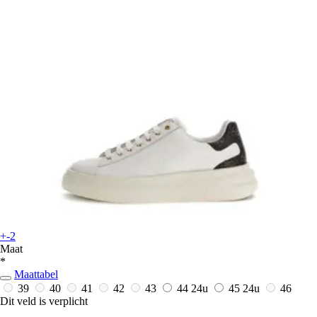
+-2
Maat
*
Maattabel
39
40
41
42
43
44
24u
45
24u
46
Dit veld is verplicht