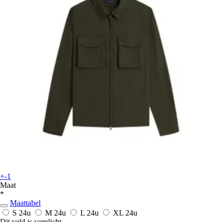
+-1
Maat
*
Maattabel
S
24u
M
24u
L
24u
XL
24u
Dit veld is verplicht