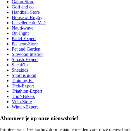
Galop-Store
Golf and co
Handball-Store
House of Rugby
La sellerie de Maé
Nauti-wave
On-Fight
Padel-Expert
Pecheur-Store
Pet and Garden
Slowood Interior
Smash-Expert
Sneak'In
Sneakids
Sport is good
Training-Fit
Trek-Expert
Triathlon-Expert
TripNBikers
Vélo-Store
Winter-Expert
Abonneer je op onze nieuwsbrief
Profiteer van 10% korting door je aan te melden voor onze nieuwsbrief