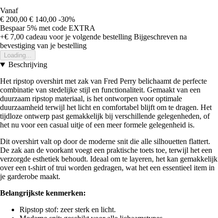
Vanaf
€ 200,00
€ 140,00
-30%
Bespaar 5%
met code
EXTRA
+€ 7,00
cadeau voor je volgende bestelling
Bijgeschreven na
bevestiging van je bestelling
Loading...
Beschrijving
Het ripstop overshirt met zak van Fred Perry belichaamt de perfecte
combinatie van stedelijke stijl en functionaliteit. Gemaakt van een
duurzaam ripstop materiaal, is het ontworpen voor optimale
duurzaamheid terwijl het licht en comfortabel blijft om te dragen. Het
tijdloze ontwerp past gemakkelijk bij verschillende gelegenheden, of
het nu voor een casual uitje of een meer formele gelegenheid is.
Dit overshirt valt op door de moderne snit die alle silhouetten flattert.
De zak aan de voorkant voegt een praktische toets toe, terwijl het een
verzorgde esthetiek behoudt. Ideaal om te layeren, het kan gemakkelijk
over een t-shirt of trui worden gedragen, wat het een essentieel item in
je garderobe maakt.
Belangrijkste kenmerken:
Ripstop stof: zeer sterk en licht.