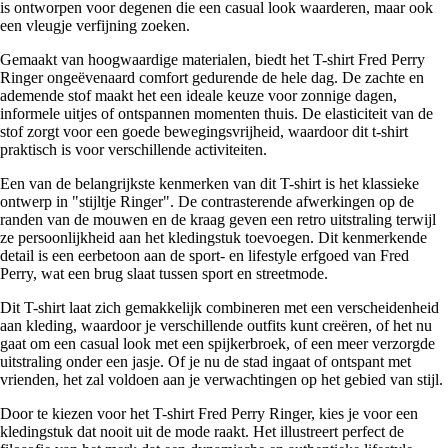
is ontworpen voor degenen die een casual look waarderen, maar ook
een vleugje verfijning zoeken.
Gemaakt van hoogwaardige materialen, biedt het T-shirt Fred Perry
Ringer ongeëvenaard comfort gedurende de hele dag. De zachte en
ademende stof maakt het een ideale keuze voor zonnige dagen,
informele uitjes of ontspannen momenten thuis. De elasticiteit van de
stof zorgt voor een goede bewegingsvrijheid, waardoor dit t-shirt
praktisch is voor verschillende activiteiten.
Een van de belangrijkste kenmerken van dit T-shirt is het klassieke
ontwerp in "stijltje Ringer". De contrasterende afwerkingen op de
randen van de mouwen en de kraag geven een retro uitstraling terwijl
ze persoonlijkheid aan het kledingstuk toevoegen. Dit kenmerkende
detail is een eerbetoon aan de sport- en lifestyle erfgoed van Fred
Perry, wat een brug slaat tussen sport en streetmode.
Dit T-shirt laat zich gemakkelijk combineren met een verscheidenheid
aan kleding, waardoor je verschillende outfits kunt creëren, of het nu
gaat om een casual look met een spijkerbroek, of een meer verzorgde
uitstraling onder een jasje. Of je nu de stad ingaat of ontspant met
vrienden, het zal voldoen aan je verwachtingen op het gebied van stijl.
Door te kiezen voor het T-shirt Fred Perry Ringer, kies je voor een
kledingstuk dat nooit uit de mode raakt. Het illustreert perfect de