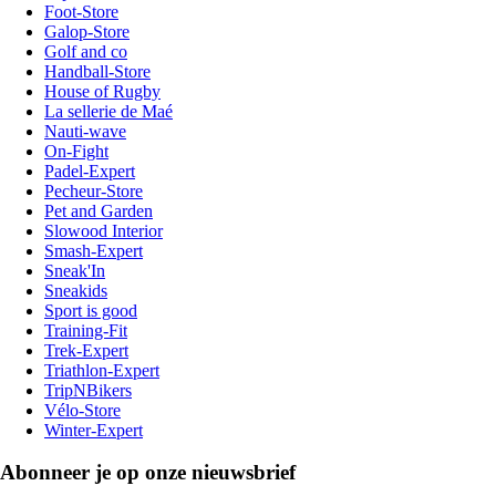
Foot-Store
Galop-Store
Golf and co
Handball-Store
House of Rugby
La sellerie de Maé
Nauti-wave
On-Fight
Padel-Expert
Pecheur-Store
Pet and Garden
Slowood Interior
Smash-Expert
Sneak'In
Sneakids
Sport is good
Training-Fit
Trek-Expert
Triathlon-Expert
TripNBikers
Vélo-Store
Winter-Expert
Abonneer je op onze nieuwsbrief