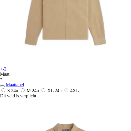
+-2
Maat
*
Maattabel
S
24u
M
24u
XL
24u
4XL
Dit veld is verplicht