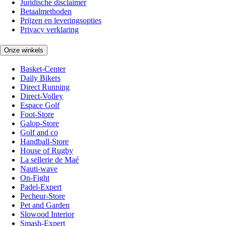
Juridische disclaimer
Betaalmethoden
Prijzen en leveringsopties
Privacy verklaring
Onze winkels
Basket-Center
Daily Bikers
Direct Running
Direct-Volley
Espace Golf
Foot-Store
Galop-Store
Golf and co
Handball-Store
House of Rugby
La sellerie de Maé
Nauti-wave
On-Fight
Padel-Expert
Pecheur-Store
Pet and Garden
Slowood Interior
Smash-Expert