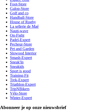
Foot-Store
Galop-Store
Golf and co
Handball-Store
House of Rugby
La sellerie de Maé
Nauti-wave
On-Fight
Padel-Expert
Pecheur-Store
Pet and Garden
Slowood Interior
Smash-Expert
Sneak'In
Sneakids
Sport is good
Training-Fit
Trek-Expert
Triathlon-Expert
TripNBikers
Vélo-Store
Winter-Expert
Abonneer je op onze nieuwsbrief