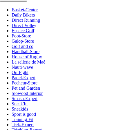
Basket-Center
Daily Bikers
Direct Running
Direct-Volley
Espace Golf
Foot-Store
Galop-Store
Golf and co
Handball-Store
House of Rugby
La sellerie de Maé
Nauti-wave
On-Fight
Padel-Expert
Pecheur-Store
Pet and Garden
Slowood Interior
Smash-Expert
Sneak'In
Sneakids
Sport is good
Training-Fit
Trek-Expert
Triathlon-Expert