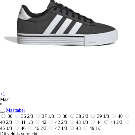
+1
Maat
*
Maattabel
36
36 2/3
37 1/3
38
38 2/3
39 1/3
40
40 2/3
41 1/3
42
42 2/3
43 1/3
44
44 2/3
45 1/3
46
46 2/3
47 1/3
48
49 1/3
Dit veld is verplicht