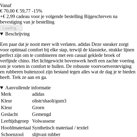
Vanaf
€ 70,00
€ 59,77
-15%
+€ 2,99
cadeau voor je volgende bestelling
Bijgeschreven na
bevestiging van je bestelling
Loading...
Beschrijving
Een paar dat je nooit meer wilt verlaten. adidas Deze sneaker zorgt
voor optimaal comfort bij elke stap, terwijl de klassieke, strakke lijnen
perfect zijn om te combineren met een casual geklede broek of
verfijnde chino. Het lichtgewicht bovenwerk heeft een zachte voering
om je voeten in comfort te hullen. De robuuste voorvoetversteviging
en rubberen buitenzool zijn bestand tegen alles wat de dag je te bieden
heeft. Trek ze aan en ga.
Aanvullende informatie
Merk
adidas
Kleur
olistr/shaoli/gum3
Kleur
Groen
Geslacht
Gemengd
Leeftijdsgroep
Volwassene
Hoofdmateriaal
Synthetisch materiaal / textiel
Schoenzool
slijtvast rubber