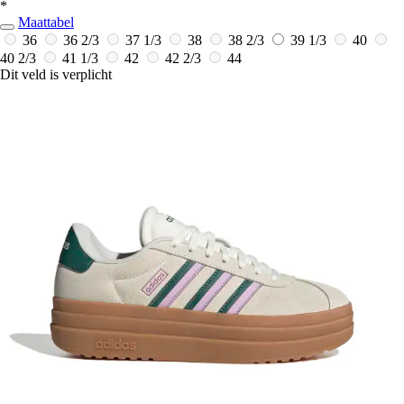
*
Maattabel
36
36 2/3
37 1/3
38
38 2/3
39 1/3
40
40 2/3
41 1/3
42
42 2/3
44
Dit veld is verplicht