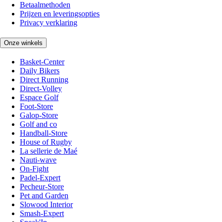
Betaalmethoden
Prijzen en leveringsopties
Privacy verklaring
Onze winkels
Basket-Center
Daily Bikers
Direct Running
Direct-Volley
Espace Golf
Foot-Store
Galop-Store
Golf and co
Handball-Store
House of Rugby
La sellerie de Maé
Nauti-wave
On-Fight
Padel-Expert
Pecheur-Store
Pet and Garden
Slowood Interior
Smash-Expert