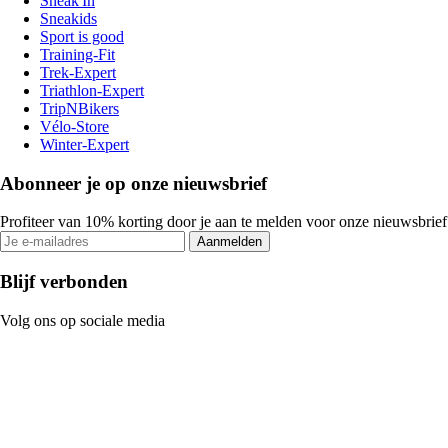
Sneak'In
Sneakids
Sport is good
Training-Fit
Trek-Expert
Triathlon-Expert
TripNBikers
Vélo-Store
Winter-Expert
Abonneer je op onze nieuwsbrief
Profiteer van 10% korting door je aan te melden voor onze nieuwsbrief
Aanmelden
Blijf verbonden
Volg ons op sociale media