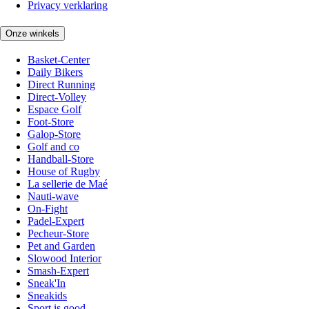
Privacy verklaring
Onze winkels
Basket-Center
Daily Bikers
Direct Running
Direct-Volley
Espace Golf
Foot-Store
Galop-Store
Golf and co
Handball-Store
House of Rugby
La sellerie de Maé
Nauti-wave
On-Fight
Padel-Expert
Pecheur-Store
Pet and Garden
Slowood Interior
Smash-Expert
Sneak'In
Sneakids
Sport is good