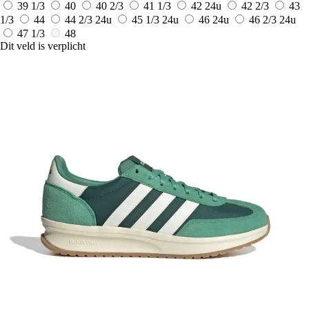
39 1/3
40
40 2/3
41 1/3
42
24u
42 2/3
43
1/3
44
44 2/3
24u
45 1/3
24u
46
24u
46 2/3
24u
47 1/3
48
Dit veld is verplicht