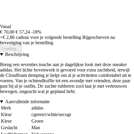
Vanaf
€ 70,00
€ 57,24
-18%
+€ 2,86
cadeau voor je volgende bestelling
Bijgeschreven na
bevestiging van je bestelling
Loading...
Beschrijving
Breng een seventies touche aan je dagelijkse look met deze sneaker
adidas. Het lichte bovenwerk is gevoerd voor extra zachtheid, terwijl
de Cloudfoam demping je helpt om al je activiteiten comfortabel uit te
voeren. Van je ochtendkoffie tot een avondje met vrienden, deze paar
past bij al je outfits. De zachte rubberen zool laat je met vertrouwen
bewegen, ongeacht wat je gepland hebt.
Aanvullende informatie
Merk
adidas
Kleur
cgreen/cwhite/secogr
Kleur
Groen
Geslacht
Man