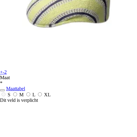
+-2
Maat
*
Maattabel
S
M
L
XL
Dit veld is verplicht