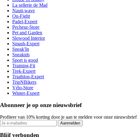
La sellerie de Maé
Nauti-wave
On-Fight
Padel-Expert
Pecheur-Store
Pet and Garden
Slowood Interior
Smash-Expert
Sneak'In
Sneakids
Sport is good
Training-Fit
Trek-Expert
Triathlon-Expert
TripNBikers
Vélo-Store
Winter-Expert
Abonneer je op onze nieuwsbrief
Profiteer van 10% korting door je aan te melden voor onze nieuwsbrief
Aanmelden
Blijf verbonden