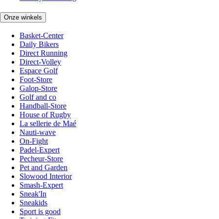
Onze winkels
Basket-Center
Daily Bikers
Direct Running
Direct-Volley
Espace Golf
Foot-Store
Galop-Store
Golf and co
Handball-Store
House of Rugby
La sellerie de Maé
Nauti-wave
On-Fight
Padel-Expert
Pecheur-Store
Pet and Garden
Slowood Interior
Smash-Expert
Sneak'In
Sneakids
Sport is good