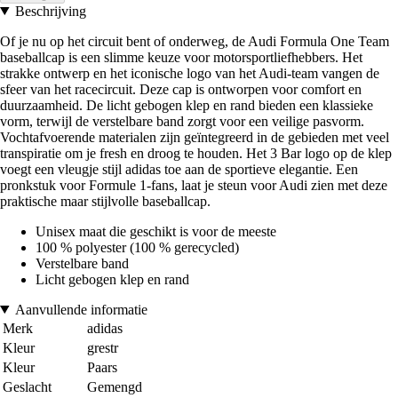
Beschrijving
Of je nu op het circuit bent of onderweg, de Audi Formula One Team
baseballcap is een slimme keuze voor motorsportliefhebbers. Het
strakke ontwerp en het iconische logo van het Audi-team vangen de
sfeer van het racecircuit. Deze cap is ontworpen voor comfort en
duurzaamheid. De licht gebogen klep en rand bieden een klassieke
vorm, terwijl de verstelbare band zorgt voor een veilige pasvorm.
Vochtafvoerende materialen zijn geïntegreerd in de gebieden met veel
transpiratie om je fresh en droog te houden. Het 3 Bar logo op de klep
voegt een vleugje stijl adidas toe aan de sportieve elegantie. Een
pronkstuk voor Formule 1-fans, laat je steun voor Audi zien met deze
praktische maar stijlvolle baseballcap.
Unisex maat die geschikt is voor de meeste
100 % polyester (100 % gerecycled)
Verstelbare band
Licht gebogen klep en rand
Aanvullende informatie
Merk
adidas
Kleur
grestr
Kleur
Paars
Geslacht
Gemengd