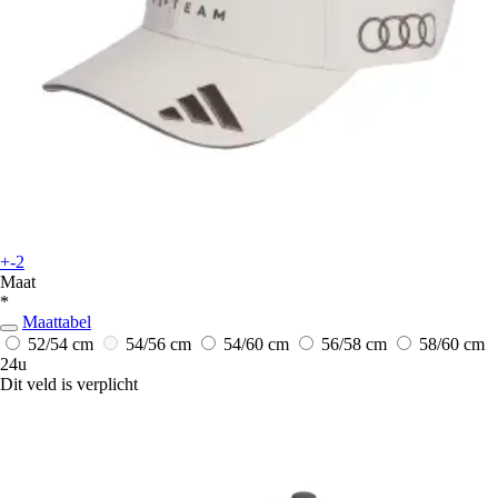
+-2
Maat
*
Maattabel
52/54 cm
54/56 cm
54/60 cm
56/58 cm
58/60 cm
24u
Dit veld is verplicht