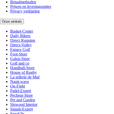
Betaalmethoden
Prijzen en leveringsopties
Privacy verklaring
Onze winkels
Basket-Center
Daily Bikers
Direct Running
Direct-Volley
Espace Golf
Foot-Store
Galop-Store
Golf and co
Handball-Store
House of Rugby
La sellerie de Maé
Nauti-wave
On-Fight
Padel-Expert
Pecheur-Store
Pet and Garden
Slowood Interior
Smash-Expert
Sneak'In