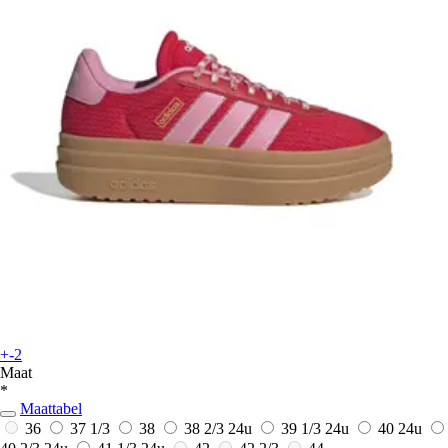
+-2
Maat
*
Maattabel
36
37 1/3
38
38 2/3
24u
39 1/3
24u
40
24u