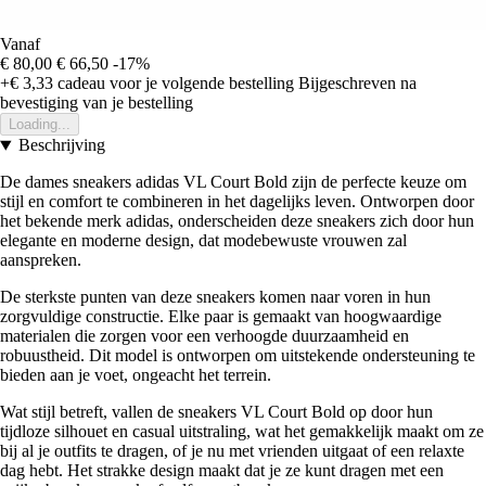
Vanaf
€ 80,00
€ 66,50
-17%
+€ 3,33
cadeau voor je volgende bestelling
Bijgeschreven na
bevestiging van je bestelling
Loading...
Beschrijving
De dames sneakers adidas VL Court Bold zijn de perfecte keuze om
stijl en comfort te combineren in het dagelijks leven. Ontworpen door
het bekende merk adidas, onderscheiden deze sneakers zich door hun
elegante en moderne design, dat modebewuste vrouwen zal
aanspreken.
De sterkste punten van deze sneakers komen naar voren in hun
zorgvuldige constructie. Elke paar is gemaakt van hoogwaardige
materialen die zorgen voor een verhoogde duurzaamheid en
robuustheid. Dit model is ontworpen om uitstekende ondersteuning te
bieden aan je voet, ongeacht het terrein.
Wat stijl betreft, vallen de sneakers VL Court Bold op door hun
tijdloze silhouet en casual uitstraling, wat het gemakkelijk maakt om ze
bij al je outfits te dragen, of je nu met vrienden uitgaat of een relaxte
dag hebt. Het strakke design maakt dat je ze kunt dragen met een