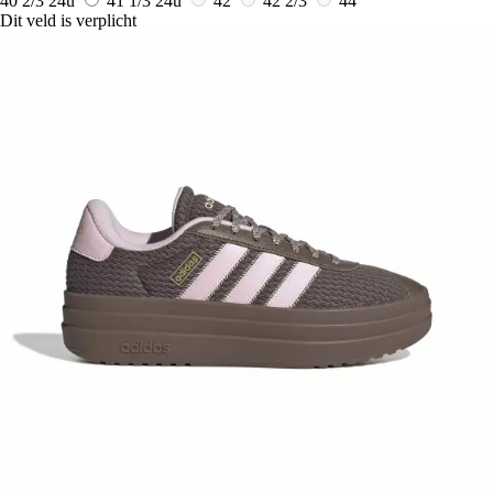
40 2/3
24u
41 1/3
24u
42
42 2/3
44
Dit veld is verplicht