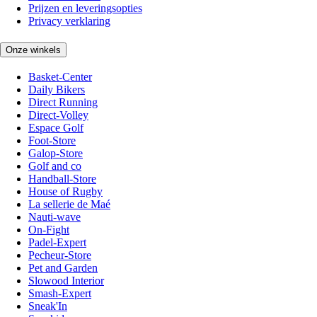
Prijzen en leveringsopties
Privacy verklaring
Onze winkels
Basket-Center
Daily Bikers
Direct Running
Direct-Volley
Espace Golf
Foot-Store
Galop-Store
Golf and co
Handball-Store
House of Rugby
La sellerie de Maé
Nauti-wave
On-Fight
Padel-Expert
Pecheur-Store
Pet and Garden
Slowood Interior
Smash-Expert
Sneak'In