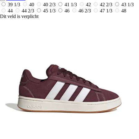
39 1/3
40
40 2/3
41 1/3
42
42 2/3
43 1/3
44
44 2/3
45 1/3
46
46 2/3
47 1/3
48
Dit veld is verplicht