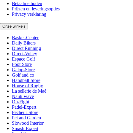
Betaalmethoden
Prijzen en leveringsopties
Privacy verklaring
Onze winkels
Basket-Center
Daily Bikers
Direct Running
Direct-Volley
Espace Golf
Foot-Store
Galop-Store
Golf and co
Handball-Store
House of Rugby
La sellerie de Maé
Nauti-wave
On-Fight
Padel-Expert
Pecheur-Store
Pet and Garden
Slowood Interior
Smash-Expert