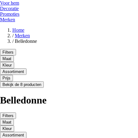
Voor hem
Decoratie
Promoties
Merken
Home
/
Merken
/
Belledonne
Filters
Maat
Kleur
Assortiment
Prijs
Bekijk de 8 producten
Belledonne
Filters
Maat
Kleur
Assortiment