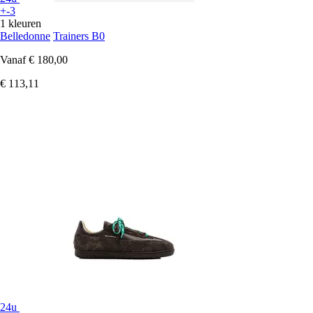
+-3
1 kleuren
Belledonne
Trainers B0
Vanaf
€ 180,00
€ 113,11
24u