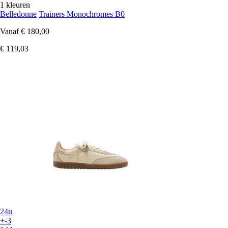
1 kleuren
Belledonne
Trainers Monochromes B0
Vanaf
€ 180,00
€ 119,03
24u
+-3