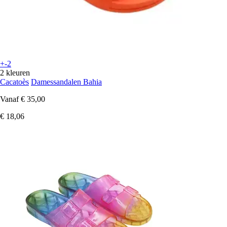
+-2
2 kleuren
Cacatoès
Damessandalen Bahia
Vanaf
€ 35,00
€ 18,06