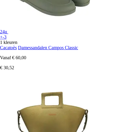
24u
+-3
1 kleuren
Cacatoès
Damessandalen Campos Classic
Vanaf
€ 60,00
€ 30,52