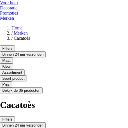
Voor hem
Decoratie
Promoties
Merken
Home
/
Merken
/
Cacatoès
Filters
Binnen 24 uur verzonden
Maat
Kleur
Assortiment
Soort product
Prijs
Bekijk de 36 producten
Cacatoès
Filters
Binnen 24 uur verzonden