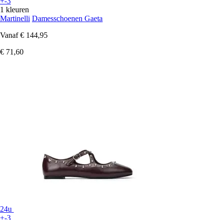
+-3
1 kleuren
Martinelli
Damesschoenen Gaeta
Vanaf
€ 144,95
€ 71,60
24u
+-3