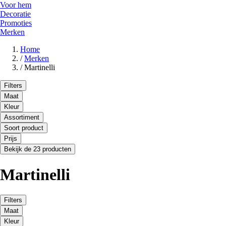
Voor hem
Decoratie
Promoties
Merken
Home
/
Merken
/
Martinelli
Filters
Maat
Kleur
Assortiment
Soort product
Prijs
Bekijk de 23 producten
Martinelli
Filters
Maat
Kleur