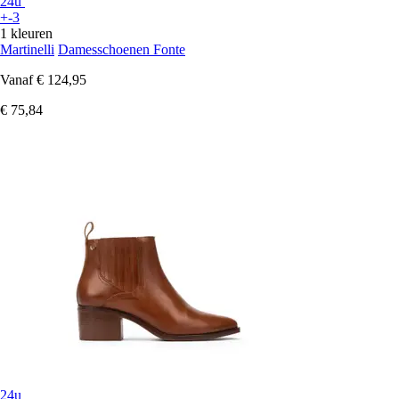
24u
+-3
1 kleuren
Martinelli
Damesschoenen Fonte
Vanaf
€ 124,95
€ 75,84
24u