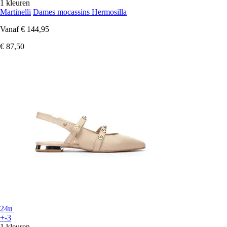
1 kleuren
Martinelli
Dames mocassins Hermosilla
Vanaf
€ 144,95
€ 87,50
24u
+-3
1 kleuren