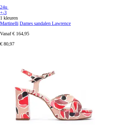
24u
+-3
1 kleuren
Martinelli
Dames sandalen Lawrence
Vanaf
€ 164,95
€ 80,97